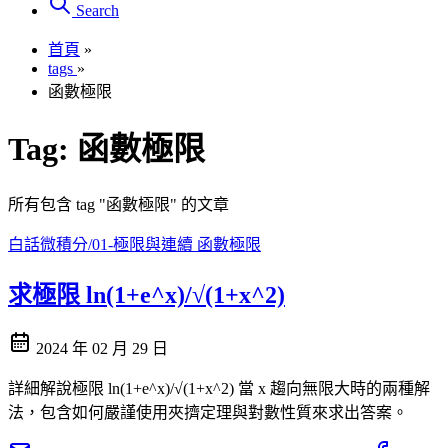
Search
首頁
»
tags
»
函數極限
Tag:
函數極限
所有包含 tag "函數極限" 的文章
白話微積分/01-極限與連續
函數極限
求極限 ln(1+e^x)/√(1+x^2)
2024 年 02 月 29 日
詳細解說極限 ln(1+e^x)/√(1+x^2) 當 x 趨向無限大時的兩種解
法，包含如何嚴謹使用夾擠定理與對數性質來求出答案。