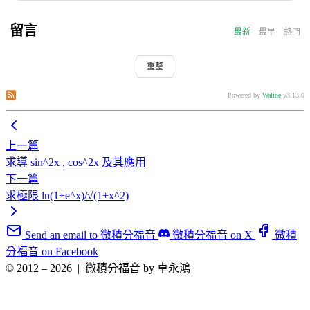
留言
最新
最早
熱門
重整
訂閱此文章的評論
訂閱本站的評論
Powered by
Waline
v3.13.0
上一篇
求導 sin^2x , cos^2x 及其應用
下一篇
求極限 ln(1+e^x)/√(1+x^2)
Send an email to 微積分福音
微積分福音 on X
微積
分福音 on Facebook
© 2012 – 2026
|
微積分福音 by 卓永鴻