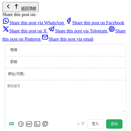
返回頂部
Share this post on:
Share this post via WhatsApp
Share this post on Facebook
Share this post on X
Share this post via Telegram
Share
this post on Pinterest
Share this post via email
暱稱
郵箱
網址(可選)
0
字
登入
送出