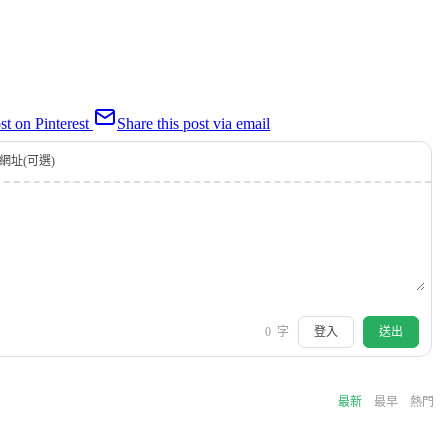
st on Pinterest
Share this post via email
網址(可選)
0
字
登入
送出
最新
最早
熱門