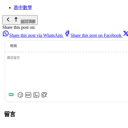
高中數學
返回頂部
Share this post on:
Share this post via WhatsApp
Share this post on Facebook
暱稱
留言