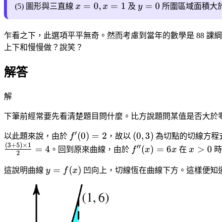
=
0
,
=
1
=
0
(5) 圖形與三直線
x
x
及
y
所圍區域面積大
乍看之下，此選項平平無奇。然而考慮到當年的數學是 88 課
上下和慢慢做？說笑？
解答
解
下筆前經常要先看清楚題目問什麼。比方說題問某值是否大於
′
(
0
)
=
2
(
0
,
3
)
以此題來說，由於
f
，故以
為切點的切線方程
(
3
+
5
)
×
1
′′
=
4
(
)
=
6
>
0
。回到原來曲線，由於
f
x
x
在
x
時
2
=
(
)
這說明曲線
y
f
x
凹向上，切線恆在曲線下方。這樣便知