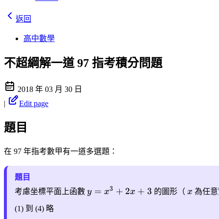
返回
高中數學
不超綱解一道 97 指考積分問題
2018 年 03 月 30 日
|
Edit page
題目
在 97 年指考數甲有一道多選題：
題目
3
=
+
2
+
3
考慮坐標平面上函數
y
x
x
的圖形（
x
為任意
(1) 到 (4) 略