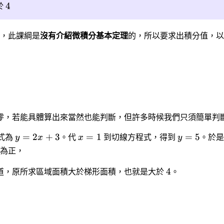
4
於
綱，此課綱是
沒有介紹微積分基本定理
的，所以要求出積分值，以
零，若能具體算出來當然也能判斷，但許多時候我們只須簡單判
=
2
+
3
=
1
=
5
式為
y
x
。代
x
到切線方程式，得到
y
。於
為正，
4
道，原所求區域面積大於梯形面積，也就是大於
。