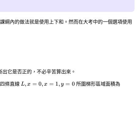
課綱內的做法就是使用上下和。然而在大考中的一個選項使用
斷出它是否正的，不必辛苦算出來。
,
=
0
,
=
1
,
=
0
是四條直線
L
x
x
y
所圍梯形區域面積為