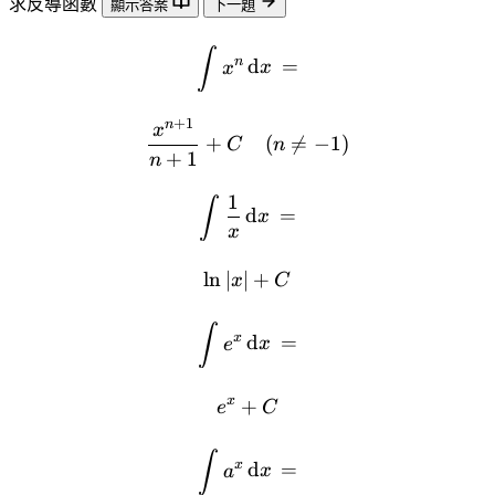
求反導函數
顯示答案
下一題
∫
n
d
=
x
x
+
1
n
x
+
(

=
−
1
)
C
n
+
1
n
1
∫
d
=
x
x
l
n
∣
∣
+
x
C
∫
x
d
=
e
x
x
+
e
C
∫
x
d
=
a
x