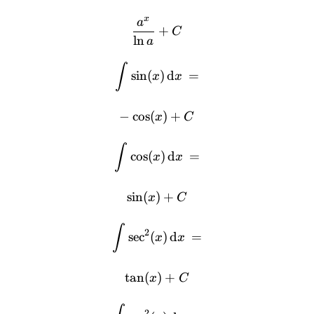
x
a
+
C
l
n
a
∫
s
i
n
(
)
d
=
x
x
−
c
o
s
(
)
+
x
C
∫
c
o
s
(
)
d
=
x
x
s
i
n
(
)
+
x
C
∫
2
s
e
c
(
)
d
=
x
x
t
a
n
(
)
+
x
C
2