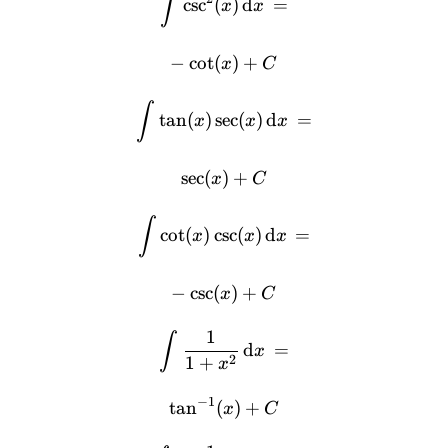
∫
c
s
c
(
)
d
=
x
x
−
c
o
t
(
)
+
x
C
∫
t
a
n
(
)
s
e
c
(
)
d
=
x
x
x
s
e
c
(
)
+
x
C
∫
c
o
t
(
)
c
s
c
(
)
d
=
x
x
x
−
c
s
c
(
)
+
x
C
1
∫
d
=
x
2
1
+
x
−
1
t
a
n
(
)
+
x
C