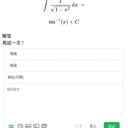
1
∫
d
=
x
2
1
−
x
−
1
s
i
n
(
)
+
x
C
解答
再試一次！
暱稱
郵箱
網址(可選)
0
字
登入
送出