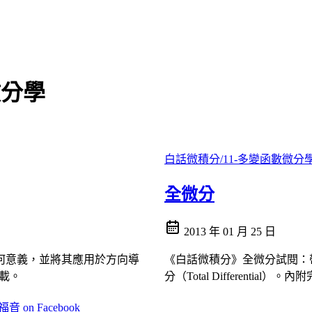
微分學
白話微積分/11-多變函數微分
全微分
2013 年 01 月 25 日
何意義，並將其應用於方向導
《白話微積分》全微分試閱：
下載。
分（Total Differential）。
 on Facebook