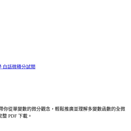
學
白話微積分試閱
帶你從單變數的微分觀念，輕鬆推廣並理解多變數函數的全微
內附完整 PDF 下載。