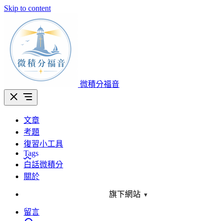
Skip to content
微積分福音
文章
考題
復習小工具
Tags
白話微積分
關於
旗下網站
▾
留言