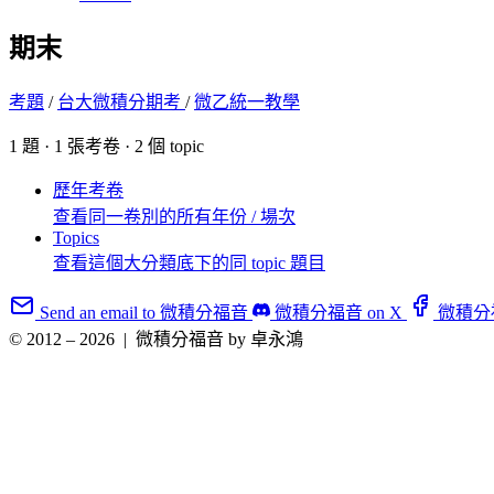
期末
考題
/
台大微積分期考
/
微乙統一教學
1 題 · 1 張考卷 · 2 個 topic
歷年考卷
查看同一卷別的所有年份 / 場次
Topics
查看這個大分類底下的同 topic 題目
Send an email to 微積分福音
微積分福音 on X
微積分福音
© 2012 – 2026
|
微積分福音 by 卓永鴻