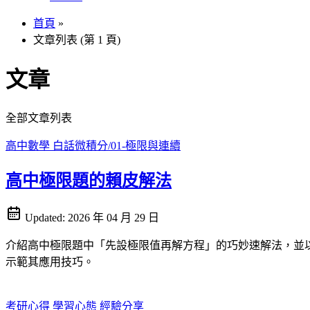
首頁
»
文章列表 (第 1 頁)
文章
全部文章列表
高中數學
白話微積分/01-極限與連續
高中極限題的賴皮解法
Updated:
2026 年 04 月 29 日
介紹高中極限題中「先設極限值再解方程」的巧妙速解法，並
示範其應用技巧。
考研心得
學習心態
經驗分享