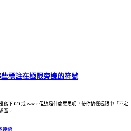
那些標註在極限旁邊的符號
下 0/0 或 ∞/∞，但這是什麼意思呢？帶你搞懂極限中「不定
誤區。
限與連續