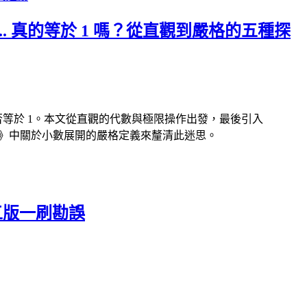
9... 真的等於 1 嗎？從直觀到嚴格的五種探
. 是否等於 1。本文從直觀的代數與極限操作出發，最後引入
l Analysis》中關於小數展開的嚴格定義來釐清此迷思。
五版一刷勘誤