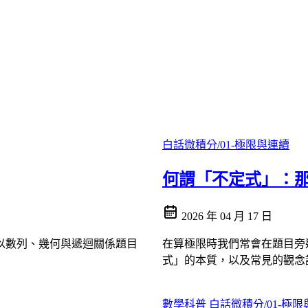
白話微積分/01-極限與連續
何謂「不定式」：
2026 年 04 月 17 日
以數列、幾何與遞迴關係題目
在算極限時我們常會在題目旁邊寫
式」的本質，以及常見的觀念
數學科普
白話微積分/01-極